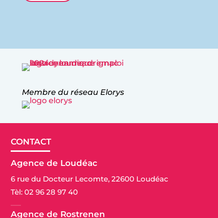
Membre du réseau Elorys
CONTACT
Agence de Loudéac
6 rue du Docteur Lecomte, 22600 Loudéac
Tèl:
02 96 28 97 40
Agence de Rostrenen