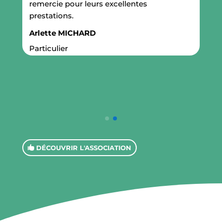
remercie pour leurs excellentes
em
à
prestations.
si
es
no
Arlette MICHARD
de
Particulier
co
A
M
DÉCOUVRIR L'ASSOCIATION