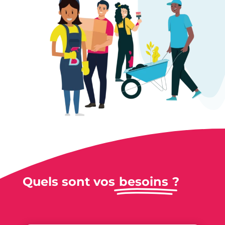
Quels sont vos
besoins
?