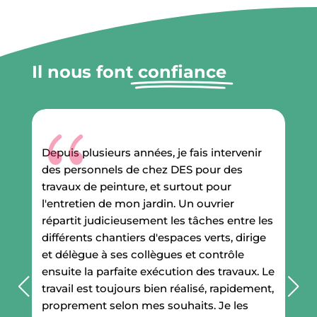
Il nous font
confiance
e
Depuis plusieurs années, je fais intervenir
D
des personnels de chez DES pour des
c
travaux de peinture, et surtout pour
p
l'entretien de mon jardin. Un ouvrier
fa
répartit judicieusement les tâches entre les
r
 à
différents chantiers d'espaces verts, dirige
du
et délègue à ses collègues et contrôle
pl
l
ensuite la parfaite exécution des travaux. Le
pe
é
travail est toujours bien réalisé, rapidement,
es
é
proprement selon mes souhaits. Je les
p