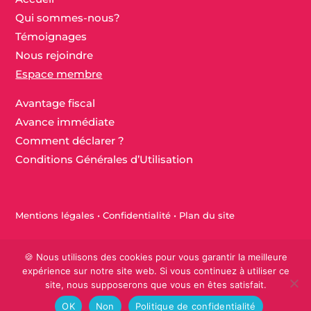
Qui sommes-nous?
Témoignages
Nous rejoindre
Espace membre
Avantage fiscal
Avance immédiate
Comment déclarer ?
Conditions Générales d’Utilisation
Mentions légales
•
Confidentialité
•
Plan du site
Fait avec ♡ en Bretagne par
Breizh tandem
🍪 Nous utilisons des cookies pour vous garantir la meilleure
expérience sur notre site web. Si vous continuez à utiliser ce
site, nous supposerons que vous en êtes satisfait.
OK
Non
Politique de confidentialité